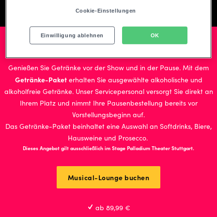
Musical-Lounge buchen
Cookie-Einstellungen
Einwilligung ablehnen
OK
* Musical-Lounge-Ticket mit Getränke Paket
Genießen Sie Getränke vor der Show und in der Pause. Mit dem
Getränke-Paket
erhalten Sie ausgewählte alkoholische und
alkoholfreie Getränke. Unser Servicepersonal versorgt Sie direkt an
Ihrem Platz und nimmt Ihre Pausenbestellung bereits vor
Vorstellungsbeginn auf.
Das Getränke-Paket beinhaltet eine Auswahl an Softdrinks, Biere,
Hausweine und Prosecco.
Dieses Angebot gilt ausschließlich im Stage Palladium Theater Stuttgart.
Musical-Lounge buchen
ab 89,99 €