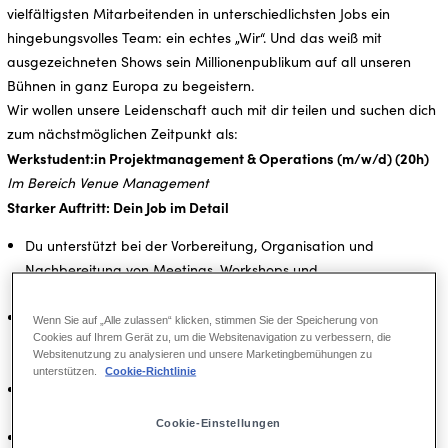
vielfältigsten Mitarbeitenden in unterschiedlichsten Jobs ein
hingebungsvolles Team: ein echtes „Wir“. Und das weiß mit
ausgezeichneten Shows sein Millionenpublikum auf all unseren
Bühnen in ganz Europa zu begeistern.
Wir wollen unsere Leidenschaft auch mit dir teilen und suchen dich
zum nächstmöglichen Zeitpunkt als:
Werkstudent:in Projektmanagement & Operations (m/w/d) (20h)
Im Bereich Venue Management
Starker Auftritt: Dein Job im Detail
Du unterstützt bei der Vorbereitung, Organisation und
Nachbereitung von Meetings, Workshops und
bereichsübergreifenden Abstimmungen.
Du recherchierst und analysierst strategische Fragestellungen
Wenn Sie auf „Alle zulassen“ klicken, stimmen Sie der Speicherung von
Cookies auf Ihrem Gerät zu, um die Websitenavigation zu verbessern, die
rund um die Bereiche Guest Journey und Front-of-House und
Websitenutzung zu analysieren und unsere Marketingbemühungen zu
bereitest Erkenntnisse adressatengerecht auf.
unterstützen.
Cookie-Richtlinie
Du wirkst bei der Erstellung von Präsentationen,
Managementunterlagen und Entscheidungsvorlagen mit.
Cookie-Einstellungen
Du unterstützt das Team bei Auswertungen, Reports und KPI-