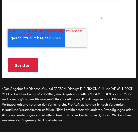
Ich möchte personalisierte Informationen zu den
Musicals & Shows der Stage Entertainment erhalten und
stimme den
Datenschutzbestimmungen
zu.
*
*Das Angebot für Disneys Musical TARZAN, Disneys DIE EISKÖNIGIN und WE WILL ROCK
YOU ist buchbar bis zum 17.08.2026, das Angebot für WIR SIND AM LEBEN bis zum 24.08.
und jeweils gültig nur für ausgewählte Vorstellungen, Platzkategorien und Plätze nach
Verfügbarkeit und solange der Vorrat reicht. Pro Auftrag können je nach Versandart
zusätzliche Versandkosten anfallen. Nicht kombinierbar mit anderen Ermäßigungen oder
Aktionen. Änderungen vorbehalten. Kein Einlass für Kinder unter 3 Jahren. Wir behalten
uns eine Verlängerung der Angebote vor.