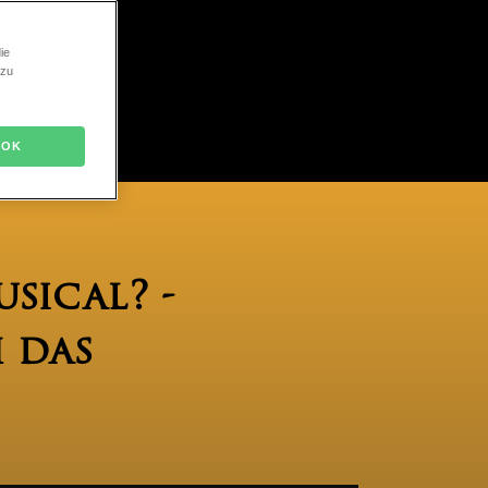
ie
 zu
OK
sical? -
 das