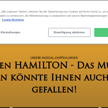
milton
 „Alle zulassen“ klicken, stimmen Sie der Speicherung von Cookies auf Ihrem Gerät zu, um d
ation zu verbessern, die Websitenutzung zu analysieren und unsere Marketingbemühungen
.
Cookie-Richtlinie
-Einstellungen
Einwilligung ablehnen
UNSERE MUSICAL-EMPFEHLUNGEN
en HAMILTON - Das Mu
n könnte Ihnen auch
gefallen!