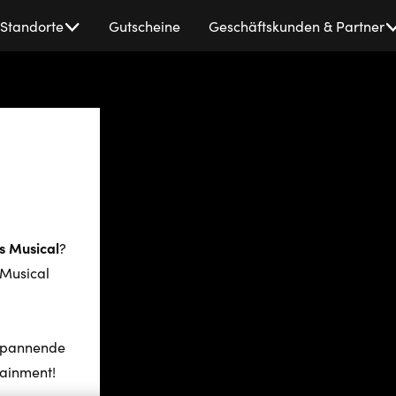
Standorte
Gutscheine
Geschäftskunden & Partner
 Musical
?
 Musical
 spannende
tainment!