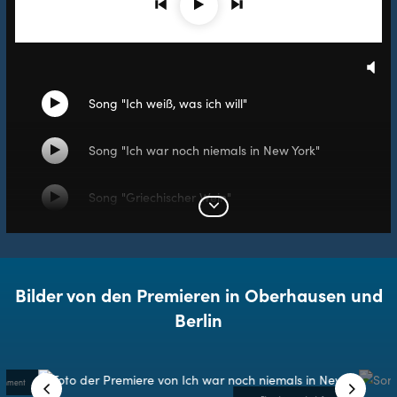
Zurück
Weiter
Play
Mu
Song "Ich weiß, was ich will"
Switch song
Song "Ich war noch niemals in New York"
Switch song
Song "Griechischer Wein"
Switch song
Expand list
Song "Schöne Grüße aus der Hölle"
Switch song
Bilder von den Premieren in Oberhausen und
Song "Ein ehrenwertes Haus"
Switch song
Berlin
tainment