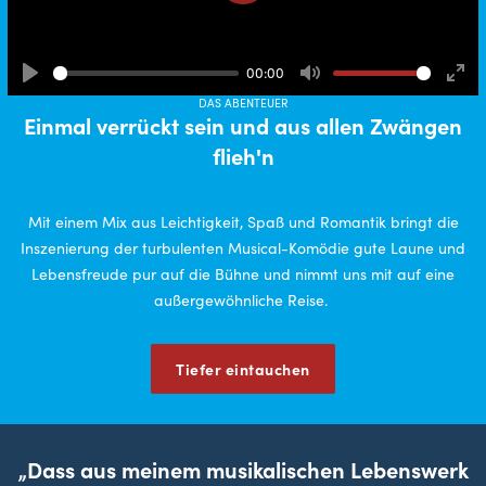
Play
00:00
Play
Mute
Ente
DAS ABENTEUER
full
Einmal verrückt sein und aus allen Zwängen
flieh'n
Mit einem Mix aus Leichtigkeit, Spaß und Romantik bringt die
Inszenierung der turbulenten Musical-Komödie gute Laune und
Lebensfreude pur auf die Bühne und nimmt uns mit auf eine
außergewöhnliche Reise.
Tiefer eintauchen
„Dass aus meinem musikalischen Lebenswerk