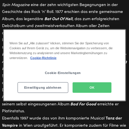
Spin Magazine
eine der zehn wichtigsten Begegnungen in der
Geschichte des Rock ’n’ Roll. 1977 erschien das erste gemeinsame
Bat Out Of Hell
Album, das legendäre
,
das zum erfolgreichsten
Debütalbum und zweitmeistverkauften Album aller Zeiten
Bat Out Of Hell II: Back Into Hell
avancierte. Auch die Fortsetzung
landete in 38 Ländern auf Platz 1. Aus Jim Steinmans Feder
Wenn Sie auf „Alle zulassen“ klicken, stimmen Sie der Speicherung von
Paradise By The Dashboard Light
stammen Nummer-1-Hits wie
,
Cookies auf Ihrem Gerät zu, um die Websitenavigation zu verbessern, die
Dead Ringer
Making Love Out Of Nothing At All
Two Out Of Three
Websitenutzung zu analysieren und unsere Marketingbemühungen zu
,
,
unterstützen.
Cookie-Richtlinie
Ain’t Bad
No Matter What
Holding Out For A Hero
I’d Do Anything
,
,
,
For Love (But I Won’t Do That)
It’s All Coming Back To Me Now
und
.
Cookie-Einstellungen
Total Eclipse Of The Heart
Seinen erfolgreichsten Song
schrieb er
als Hommage an den Film
Nosferatu.
Als Produzent von Céline
Einwilligung ablehnen
OK
Falling Into You
Dions
wurde Jim Steinman 1997 mit dem Grammy
Award für das beste Album des Jahres ausgezeichnet, und mit
Bad For Good
seinem selbst eingesungenen Album
erreichte er
Platinstatus.
Tanz der
Ebenfalls 1997 wurde das von ihm komponierte Musical
Vampire
in Wien uraufgeführt. Er komponierte zudem für Filme wie