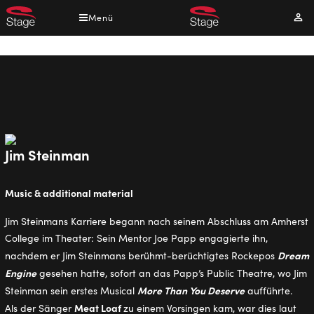
Direkt
Menü
Mei
zum
Kont
Inhalt
Pfadnavigation
Jim Steinman
Music & additional material
Jim Steinmans Karriere begann nach seinem Abschluss am Amherst
College im Theater: Sein Mentor Joe Papp engagierte ihn,
Dream
nachdem er Jim Steinmans berühmt-berüchtigtes Rockepos
Engine
gesehen hatte, sofort an das Papp’s Public Theatre, wo Jim
More Than You Deserve
Steinman sein erstes Musical
aufführte.
Meat Loaf
Als der Sänger
zu einem Vorsingen kam, war dies laut