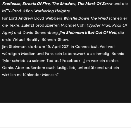
Footloose
Streets Of Fire
The Shadow
The Mask Of Zorro
,
,
,
und die
Wuthering Heights
MTV-Produktion
.
Whistle Down The Wind
Für Lord Andrew Lloyd Webbers
schrieb er
die Texte. Zuletzt produzierten Michael Cohl
(Spider Man, Rock Of
Jim Steinman’s Bat Out Of Hell
Ages)
und David Sonnenberg
,
die
erste Virtual-Reality-Bühnen-Show.
Jim Steinman starb am 19. April 2021 in Connecticut. Weltweit
würdigen Medien und Fans sein Lebenswerk als einmalig. Bonnie
Tyler schrieb zu seinem Tod auf Facebook: „Jim war ein echtes
Genie. Aber außerdem auch lustig, lieb, unterstützend und ein
wirklich mitfühlender Mensch.“