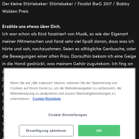
Der kleine Störtebeker: Störtebeker / Finalist BwG 2017 / Bobby
Walden Preis
Erzähle uns etwas über Dich.
Ich war schon als Kind fasziniert von Musik, so wie der Eigenart
meiner Mitmenschen und fand sehr viel Spaß daran, dass was ich
hörte und sah, nachzuahmen. Seien es alltägliche Geräusche, oder
die Bewegungen einer alten Frau. Daraufhin bekam ich eine Geige
in die Hand gedrückt, was meinem Gehör zugutekam. Ich fing an
zu singen, spielte Klavier und studierte nach dem Abitur ein Jahr
Jazz Gesang. Als ich erfuhr, dass es ein Musicalstudium gibt, war
Wenn Sie auf „Alle zulassen“ klicken, stimmen Sie der Speicherung von
meine Neugierde geweckt. Vor allem, da ich nun auf
Cookies auf Ihrem Gerät zu, um die Websitenavigation zu verbessern, die
professionellerer Ebene Menschen nachahmen durfte und so
Websitenutzung zu analysieren und unsere Marketingbemühungen zu
unterstützen.
Cookie-Richtlinie
verliebte ich mich ins Schauspiel.
Die Musical-Ausbildung an der UdK ließ mich alles ausprobieren
und lernen, wovon ich schon so oft unbewusst angezogen war. Ich
Cookie-Einstellungen
verband die Musik mit dem Gesang, dem Schauspiel und dem
Tanz, durfte performen, Geschichten erzählen und Zuschauer in
Einwilligung ablehnen
OK
eine andere Welt transportieren. Und so wie ich während der