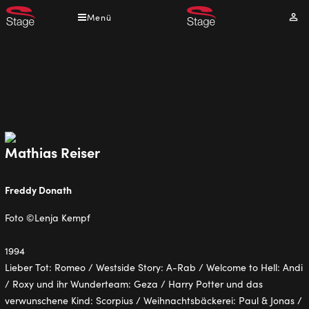
Direkt
Menü
Mei
zum
Kont
Inhalt
Pfadnavigation
Mathias Reiser
Freddy Donath
Foto ©Lenja Kempf
1994
Lieber Tot: Romeo / Westside Story: A-Rab / Welcome to Hell: Andi
/ Roxy und ihr Wunderteam: Geza / Harry Potter und das
verwunschene Kind: Scorpius / Weihnachtsbäckerei: Paul & Jonas /