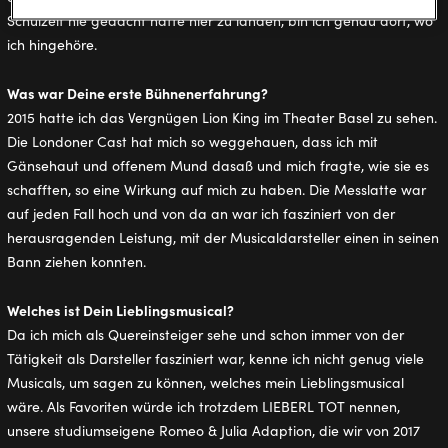
Schulzeit nie gedacht hätte hier zu landen, bin ich genau dort, wo
ich hingehöre.
Was war Deine erste Bühnenerfahrung?
2015 hatte ich das Vergnügen Lion King im Theater Basel zu sehen.
Die Londoner Cast hat mich so weggehauen, dass ich mit
Gänsehaut und offenem Mund dasaß und mich fragte, wie sie es
schafften, so eine Wirkung auf mich zu haben. Die Messlatte war
auf jeden Fall hoch und von da an war ich fasziniert von der
herausragenden Leistung, mit der Musicaldarsteller einen in seinen
Bann ziehen konnten.
Welches ist Dein Lieblingsmusical?
Da ich mich als Quereinsteiger sehe und schon immer von der
Tätigkeit als Darsteller fasziniert war, kenne ich nicht genug viele
Musicals, um sagen zu können, welches mein Lieblingsmusical
wäre. Als Favoriten würde ich trotzdem LIEBERL TOT nennen,
unsere studiumseigene Romeo & Julia Adaption, die wir von 2017