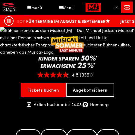
Direkt
Menü
Menü
Mein
Angebot
zum
Konto
Inhalt
T FÜR TERMINE IM AUGUST & SEPTEMBER
JETZT SICHERN!
Pause
MJ
4.8
(3361)
-
Tickets buchen
Angebot sichern
Das
Aktion buchbar bis 24.08.
Hamburg
Michael
Jackson