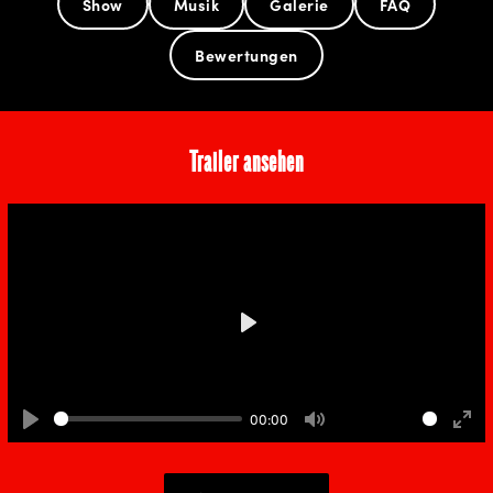
Musical
Show
Musik
Galerie
FAQ
Bewertungen
Trailer ansehen
Play
00:00
Play
Mute
Ente
full