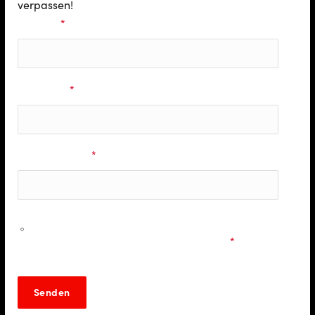
verpassen!
Vorname
*
Nachname
*
E-Mail Adresse
*
Ich möchte personalisierte Informationen zu den
Musicals & Shows der Stage Entertainment erhalten und
stimme den
Datenschutzbestimmungen
zu.
*