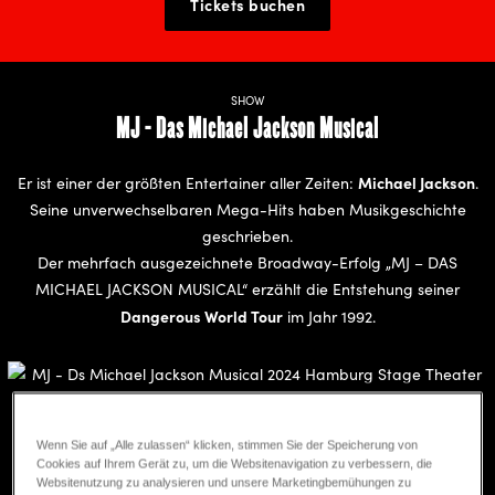
Tickets buchen
SHOW
MJ - Das Michael Jackson Musical
Michael Jackson
Er ist einer der größten Entertainer aller Zeiten:
.
Seine unverwechselbaren Mega-Hits haben Musikgeschichte
geschrieben.
Der mehrfach ausgezeichnete Broadway-Erfolg „MJ – DAS
MICHAEL JACKSON MUSICAL“ erzählt die Entstehung seiner
Dangerous World Tour
im Jahr 1992.
(c) Matthew Murphy/Stage Entertainment
Wenn Sie auf „Alle zulassen“ klicken, stimmen Sie der Speicherung von
MUSIK
Cookies auf Ihrem Gerät zu, um die Websitenavigation zu verbessern, die
Weltbekannte Hits
Websitenutzung zu analysieren und unsere Marketingbemühungen zu