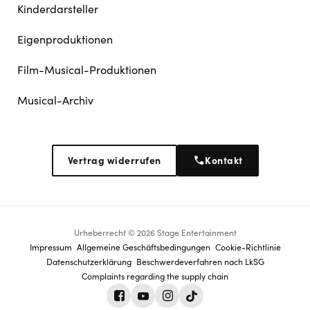
Kinderdarsteller
Eigenproduktionen
Film-Musical-Produktionen
Musical-Archiv
Vertrag widerrufen
Kontakt
Urheberrecht © 2026 Stage Entertainment
Footer
Impressum
Allgemeine Geschäftsbedingungen
Cookie-Richtlinie
Datenschutz­erklärung
Beschwerdeverfahren nach LkSG
navigation
Sommer-Aktion nur bis 24.08.
Complaints regarding the supply chain
Facebook
Youtube
Instagram
Tiktok