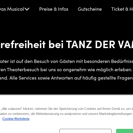
NZ
as Musical
Preise & Infos
Gutscheine
Ticket & H
R
MPIRE
erefreiheit bei TANZ DER V
ater ist auf den Besuch von Gästen mit besonderen Bedürfnisse
ren Theaterbesuch bei uns so angenehm wie möglich erleben.
nd. Alle Services sowie Antworten auf häufig gestellte Fragen 
 „Alle zulassen“ klicken, stimmen Sie der Speicherung von Cookies auf Ihrem Gerät zu, um d
ation zu verbessern, die Websitenutzung zu analysieren und unsere Marketingbemühungen
.
Cookie-Richtlinie