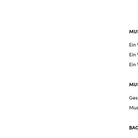
MUS
Ein
Ein
Ein
MUS
Ges
Mus
BA