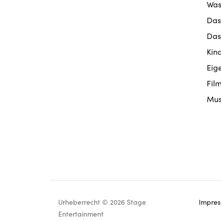
Was
Das
Das
Kin
Eig
Fil
Mus
Urheberrecht © 2026 Stage
Impre
Footer
Entertainment
navigation