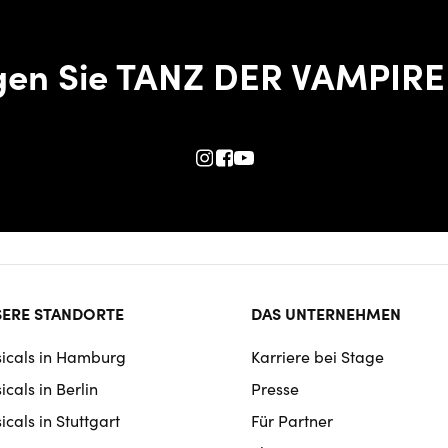
gen Sie TANZ DER VAMPIRE
ter
ERE STANDORTE
DAS UNTERNEHMEN
rmat
icals in Hamburg
Karriere bei Stage
igation
cals in Berlin
Presse
cals in Stuttgart
Für Partner