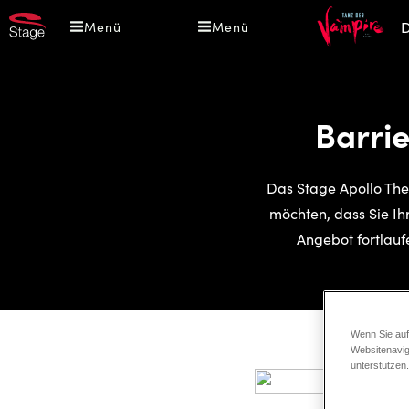
Direkt
TA
D
Menü
Menü
zum
DE
Inhalt
VA
Barri
Das Stage Apollo The
möchten, dass Sie Ih
Angebot fortlaufe
Wenn Sie auf
Websitenavig
unterstützen