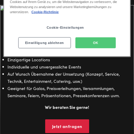
Cookies auf Ihrem Gerät zu, um die Websitenavigation zu verbessern, die
Websitenutzung zu analysieren und unsere Marketingbemühungen zu
unterstützen.
Cookie-Richtlinie
Cookie-Einstellungen
Der richtige Rahmen für außergewöhnliche
Events
Einwilligung ablehnen
OK
Einzigartige Locations
Individuelle und unvergessliche Events
Auf Wunsch Übernahme der Umsetzung (Konzept, Service,
Technik, Entertainment, Catering, usw.)
Geeignet für Galas, Preisverleihungen, Versammlungen,
Seminare, Feiern, Präsentationen, Pressekonferenzen uvm.
Wir beraten Sie gerne!
Jetzt anfragen