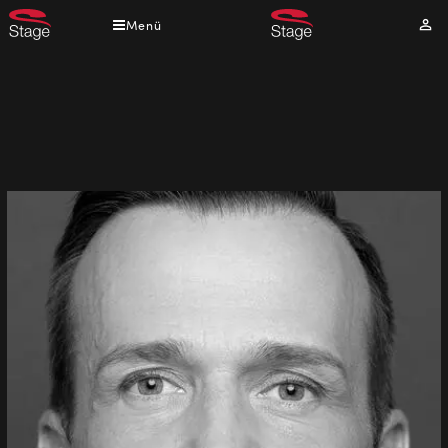
Direkt
Menü
Mei
zum
Kont
Inhalt
Pfadnavigation