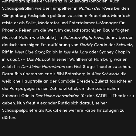
Amsterdam spielte er verstärkt in Boulevardkomödien. Auch
Schauspielrollen wie der Tempelherr in
Nathan der Weise
bei den
Clingenburg Festspielen gehören zu seinem Repertoire. Mehrfach
reiste er als Solist, Moderator und Entertainment-Manager für
Phoenix Reisen um die Welt. Im deutschsprachigen Raum folgten
Musical-Rollen wie Double J. in
Saturday Night Fever,
Benny bei der
deutschsprachigen Erstaufführung von
Daddy Cool
in der Schweiz,
Riff in
West Side Story,
Ralph in
Kiss Me Kate
oder Sydney Chaplin
in
Chaplin – Das Musical.
In seiner Wahlheimat Hamburg war er
zuletzt in
Der kleine Horrorladen
am First Stage Theater zu sehen.
Daraufhin übernahm er als Bibi Botoxberg in
Alter Schwede
die
weibliche Hauptrolle an der Comödie Dresden. Zuletzt tauschte er
die Pumps gegen einen Zahnarztkittel, um den sadistischen
Zahnarzt Orin in
Der kleine Horrorladen
für das KATiELLi Theater zu
geben. Nun freut Alexander Ruttig sich darauf, seiner
Schauspielpalette als Koukol eine weitere Farbe hinzufügen zu
dürfen.