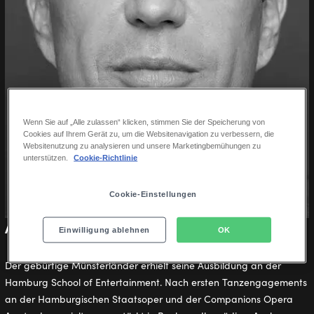
Wenn Sie auf „Alle zulassen“ klicken, stimmen Sie der Speicherung von
Cookies auf Ihrem Gerät zu, um die Websitenavigation zu verbessern, die
Websitenutzung zu analysieren und unsere Marketingbemühungen zu
unterstützen.
Cookie-Richtlinie
Cookie-Einstellungen
Alexander Ruttig
Einwilligung ablehnen
OK
Der gebürtige Münsterländer erhielt seine Ausbildung an der
Hamburg School of Entertainment. Nach ersten Tanzengagements
an der Hamburgischen Staatsoper und der Companions Opera