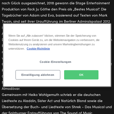
nach Glück ausgezeichnet, 2018 gewann die Stage Entertainment
Produktion von Fack Ju Göthe den Preis als „Bestes Musical“. Die
Tagebücher von Adam und Eva, basierend auf Texten von Mark
Twain, sind seit ihrer Uraufführung im Berliner Admiralspalast 2012
im gesamten deutschsprachigen Raum zu sehen.
Als Liedtexter war er außerdem am Schweizer Musical Hit
Wenn Sie auf „Alle zulassen“ klicken, stimmen Sie der Speicherung von
Dällebach Kari sowie den Erfolgsrevuen Show Me und The One am
Cookies auf Ihrem Gerät zu, um die Websitenavigation zu verbessern, die
Websitenutzung zu analysieren und unsere Marketingbemühungen zu
Friedrichstadt Palast Berlin beteiligt. Er ist ebenso einer der
unterstützen.
Cookie-Richtlinie
renommiertesten Übersetzer für englischsprachige Musicals. Er
verfasste die deutschen Liedtexte zu Disney’s Die Eiskönigin,
Cookie-Einstellungen
Gershwin’s Crazy For You, Kinky Boots und der Stage Entertainment
Produktion von Chicago sowie Buch- und Liedtexte zu 9 To 5, Der
Einwilligung ablehnen
OK
Graf von Monte Christo, Chess und Frauen am Rande des
Nervenzusammenbruchs nach dem gleichnamigen Film von Pedro
Almodòvar.
Gemeinsam mit Heiko Wohlgemuth schrieb er die deutschen
Liedtexte zu Aladdin, Sister Act und Natürlich Blond sowie die
Übersetzung der Buch- und Liedtexte von Shrek - Das Musical und
der Salzburger Erstaufführung von The Sound of Music.